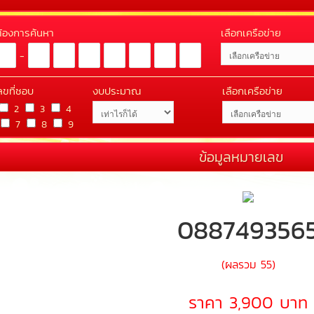
่ต้องการค้นหา
เลือกเครือข่าย
-
ลขที่ชอบ
งบประมาณ
เลือกเครือข่าย
2
3
4
7
8
9
ข้อมูลหมายเลข
088749356
(ผลรวม 55)
ราคา 3,900 บาท