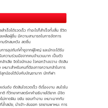
จได้รวดเร็ว ทำอะไรก็สำเร็จทั้งสิ้น ชีวิต
ยเหลือผู้อื่น มีความสามารถในการจัดการ
วามรักสมหวัง สดชื่น
อุปถัมภ์ค้ำชูจากผู้ใหญ่ และมักจะได้รับ
ได้รับความร่วมมือจากคนจำนวนมาก เป็นตัว
้กล้าเสีย จิตใจนักเลง ใจคอกว้างขวาง ตัดสิน
ง เหมาะสำหรับคนที่ต้องการความกล้าในการ
ีลูกน้องใต้บังคับบัญชามาก นักกีฬา
เด่นดัง ตัดสินใจรวดเร็ว ดีเรื่องงาน สนใจใน
าติ ที่วิทยาศาสตร์หาคำอธิบายได้ยาก มีจิต
คลาภไม่คาดฝัน ขยัน ชอบทำงาน เหมาะมากกับ
ลยีที่ล้ำสมัย, นำเข้า-ส่งออก รถยานพาหนะ การ