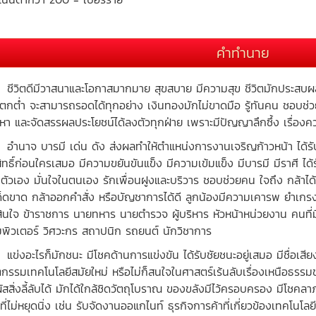
คำทำนาย
ิตดีมีวาสนาและโอกาสมากมาย สุขสบาย มีความสุข ชีวิตมักประสบผลสำเร็
มีตกต่ำ จะสามารถรอดได้ทุกอย่าง เงินทองมักไม่ขาดมือ รู้ทันคน ชอบช่ว
หา และจัดสรรผลประโยชน์ได้ลงตัวทุกฝ่าย เพราะมีปัญญาลึกซึ้ง เรื่องค
าจ บารมี เด่น ดัง ส่งผลทำให้ตำแหน่งการงานเจริญก้าวหน้า ได้รับการ
สิทธิ์ก่อนใครเสมอ มีความขยันขันแข็ง มีความเข้มแข็ง มีบารมี มีราศี 
ตัวเอง มั่นใจในตนเอง รักเพื่อนฝูงและบริวาร ชอบช่วยคน ใจถึง กล้าได
ด็ดขาด กล้าออกคำสั่ง หรือบัญชาการได้ดี ลูกน้องมีความเคารพ ยำเกร
สินใจ ข้าราชการ นายทหาร นายตำรวจ ผู้บริหาร หัวหน้าหน่วยงาน คนที่ม
พิวเตอร์ วิศวะกร สถาปนิก รถยนต์ นักวิชาการ
งอะไรก็มักชนะ มีโชคด้านการแข่งขัน ได้รับชัยชนะอยู่เสมอ มีชื่อเสียง
ตกรรมเทคโนโลยีสมัยใหม่ หรือไม่ก็สนใจในศาสตร์เร้นลับเรื่องเหนือธรรมช
ผัสสิ่งลี้ลับได้ มักได้ใกล้ชิดวัตถุโบราณ ของขลังมีไว้ครอบครอง มีโช
ที่ไม่หยุดนิ่ง เช่น รับจัดงานออแกไนท์ ธุรกิจการค้าที่เกี่ยวข้องเทคโนโ