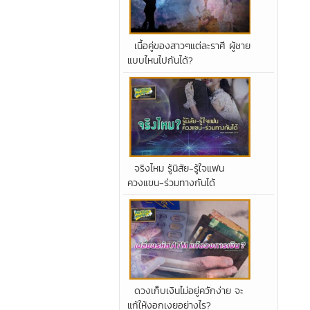
เนื้อคู่ของสาวๆแต่ละราศี ผู้ชาย
แบบไหนไปกันได้?
จริงไหม รู้นิสัย-รู้ใจแฟน
ควงแขน-ร่วมทางกันได้
ดวงเก็บเงินไม่อยู่ควักง่าย จะ
แก้ให้งอกเงยอย่างไร?