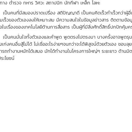
นทาง ตำรวจ ทหาร วิศวะ สถาปนิก นักกีฬา เหล็ก โลหะ
นคนที่มีสมองปราดเปรื่อง สติปัญญาดี เป็นคนคิดเร็วทำเร็วกว่าผู้อื่
มเร็วของตัวเองลงให้เหมาะสม มีความสนใจในข้อมูลข่าวสาร ติดตามข้อมู
ในเรื่องของเทคโนโลยีด้านการสื่อสาร เป็นผู้ที่มีสิ่งศักดิ์สิทธิ์ปกปักคุ้ม
นคนมั่นใจทั้งตัวเองและคำพูด พูดตรงไปตรงมา บางครั้งอาจพูดรุนแรง ม
งเก่งคนอื่นสู้ไม่ได้ ไม่เชื่ออะไรง่ายๆจนกว่าจะได้พิสูจน์ด้วยตัวเอง ชอบ
ารถทำงานหนักได้เสมอ มักได้ทำงานในโครงการใหญ่ๆ ระยะยาว ด้านมิตรส
ระโยชน์