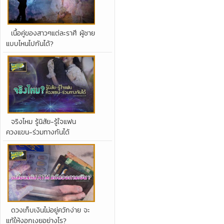
เนื้อคู่ของสาวๆแต่ละราศี ผู้ชาย
แบบไหนไปกันได้?
จริงไหม รู้นิสัย-รู้ใจแฟน
ควงแขน-ร่วมทางกันได้
ดวงเก็บเงินไม่อยู่ควักง่าย จะ
แก้ให้งอกเงยอย่างไร?