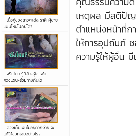
คุณธรรมความดี มี
เหตุผล มีสติปัญ
เนื้อคู่ของสาวๆแต่ละราศี ผู้ชาย
ตำแหน่งหน้าที่กา
แบบไหนไปกันได้?
ให้การอุปถัมภ์
ความรู้ให้ผู้อื่
จริงไหม รู้นิสัย-รู้ใจแฟน
ควงแขน-ร่วมทางกันได้
ดวงเก็บเงินไม่อยู่ควักง่าย จะ
แก้ให้งอกเงยอย่างไร?