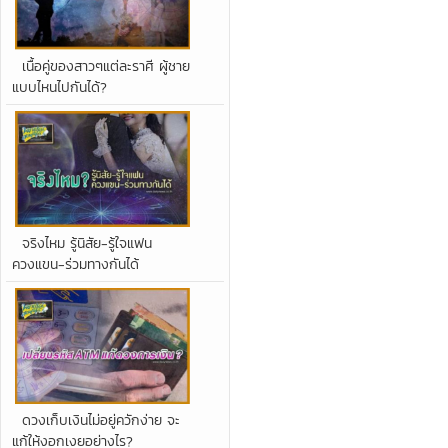
เนื้อคู่ของสาวๆแต่ละราศี ผู้ชาย
แบบไหนไปกันได้?
จริงไหม รู้นิสัย-รู้ใจแฟน
ควงแขน-ร่วมทางกันได้
ดวงเก็บเงินไม่อยู่ควักง่าย จะ
แก้ให้งอกเงยอย่างไร?